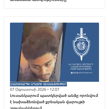
ՀԱՄԱԿԱՐԳԻ ԼՐԱՏՈՒ
ՏԵՍԱՆՅՈՒԹԵՐ
07 Օգոստոսի 2026 • 12:07
Լուսանկարում պատկերված անձը որոնվում
է նախաձեռնված քրեական վարույթի
շրջանակներում