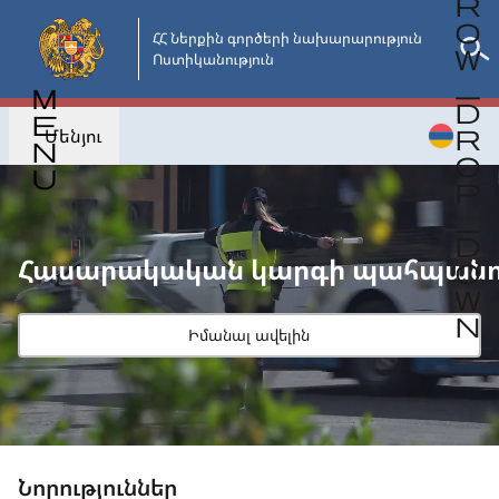
Անցնել
հիմնական
ՀՀ Ներքին գործերի նախարարություն

Ոստիկանություն
բովանդակությանը
Մենյու
Իմանալ ավելին
Նորություններ