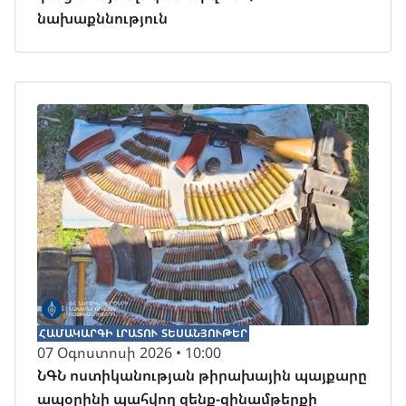
նախաքննություն
ՀԱՄԱԿԱՐԳԻ ԼՐԱՏՈՒ
ՏԵՍԱՆՅՈՒԹԵՐ
07 Օգոստոսի 2026 • 10:00
ՆԳՆ ոստիկանության թիրախային պայքարը
ապօրինի պահվող զենք-զինամթերքի