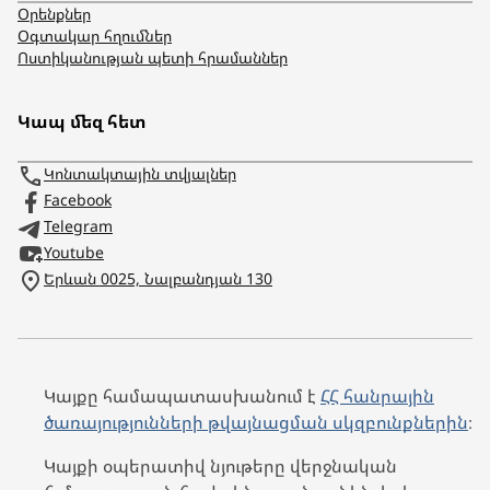
Օրենքներ
Օգտակար հղումներ
Ոստիկանության պետի հրամաններ
Կապ մեզ հետ
Կոնտակտային տվյալներ
Facebook
Telegram
Youtube
Երևան 0025, Նալբանդյան 130
Կայքը համապատասխանում է
ՀՀ հանրային
ծառայությունների թվայնացման սկզբունքներին
։
Կայքի օպերատիվ նյութերը վերջնական