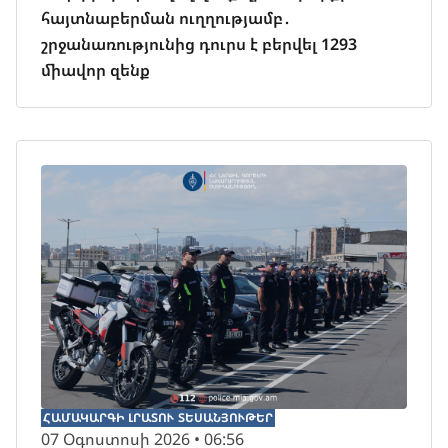
հայտնաբերման ուղղությամբ․
շրջանառությունից դուրս է բերվել 1293
միավոր զենք
ՀԱՄԱԿԱՐԳԻ ԼՐԱՏՈՒ
ՏԵՍԱՆՅՈՒԹԵՐ
07 Օգոստոսի 2026 • 06:56