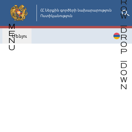
Անցնել
հիմնական
ՀՀ Ներքին գործերի նախարարություն

Ոստիկանություն
բովանդակությանը
Մենյու
Վերադառնալ