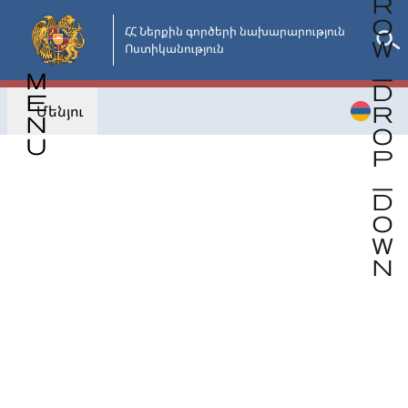
Անցնել
հիմնական
ՀՀ Ներքին գործերի նախարարություն

Ոստիկանություն
բովանդակությանը
Մենյու
Վերադառնալ