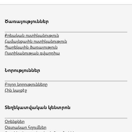
Ծառայություններ
Քրեական ոստիկանություն
Համայնքային ոստիկանություն
Պարեկային ծառայություն
Ոստիկանության գվարդիա
Նորություններ
Բոլոր նորությունները
Հին կայքէջ
Տեղեկատվական կենտրոն
Օրենքներ
Օգտակար հղումներ