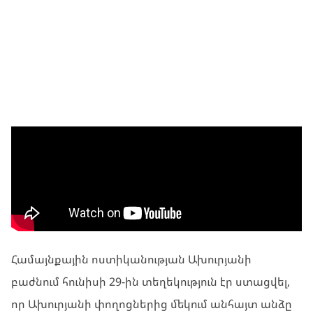
ՀԱՄԱԿԱՐԳԻ ԼՐԱՏՈՒ
ՏԵՍԱՆՅՈՒԹԵՐ
Համայնքային ոստիկանության Ախուրյանի
բաժնում հունիսի 29-ին տեղեկություն էր ստացվել,
որ Ախուրյանի փողոցներից մեկում անհայտ անձը