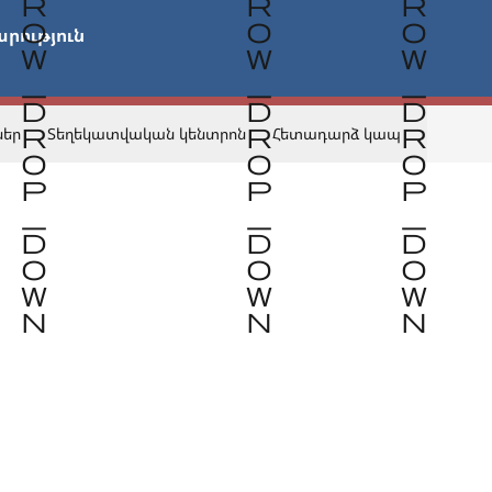
րություն

ներ
Տեղեկատվական կենտրոն
Հետադարձ կապ