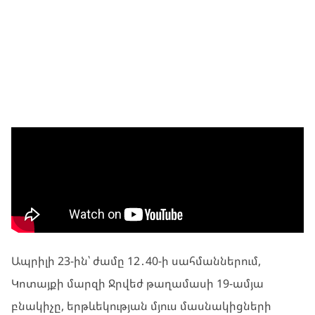
ՀԱՄԱԿԱՐԳԻ ԼՐԱՏՈՒ
ՏԵՍԱՆՅՈՒԹԵՐ
Ապրիլի 23-ին՝ ժամը 12․40-ի սահմաններում,
Կոտայքի մարզի Ջրվեժ թաղամասի 19-ամյա
բնակիչը, երթևեկության մյուս մասնակիցների