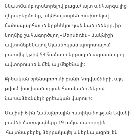
նկատմամբ դրսևորելով բացահայտ անհարգալից
վերաբերմունք, ակնհայտորեն խախտելով
ճանապարհային երթևեկության կանոնները, իր
կողմից շահագործվող «Մերսեդես» մակնիշի
ավտոմեքենայով Մյասնիկյան պողոտայում
բախվել է թիվ 53 համարի երթուղին սպասարկող
ավտոբուսին և մեկ այլ մեքենայի։
Քրեական օրենսգրքի մի քանի հոդվածների, այդ
թվում՝ խուլիգանության հատկանիշներով
նախաձեռնվել է քրեական վարույթ։
Մայիսի 6-ին Համայնքային ոստիկանության Ավանի
բաժնի ծառայողները 19-ամյա վարորդին
հայտնաբերել, ձերբակալել և ներկայացրել են