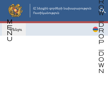
Անցնել
հիմնական
ՀՀ Ներքին գործերի նախարարություն

Ոստիկանություն
բովանդակությանը
Մենյու
Վերադառնալ