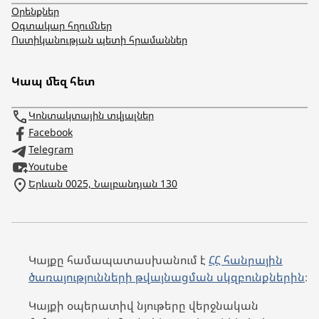
Օրենքներ
Օգտակար հղումներ
Ոստիկանության պետի հրամաններ
Կապ մեզ հետ
Կոնտակտային տվյալներ
Facebook
Telegram
Youtube
Երևան 0025, Նալբանդյան 130
Կայքը համապատասխանում է
ՀՀ հանրային
ծառայությունների թվայնացման սկզբունքներին
։
Կայքի օպերատիվ նյութերը վերջնական